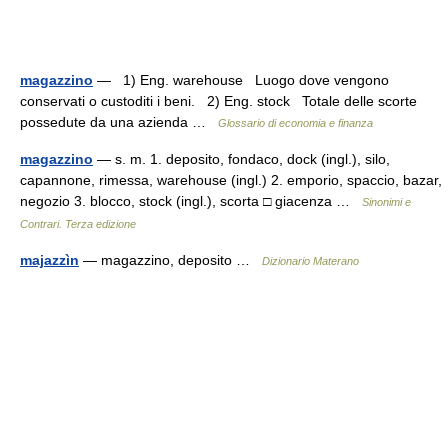
magazzino
— 1) Eng. warehouse Luogo dove vengono
conservati o custoditi i beni. 2) Eng. stock Totale delle scorte
possedute da una azienda …
Glossario di economia e finanza
magazzino
— s. m. 1. deposito, fondaco, dock (ingl.), silo,
capannone, rimessa, warehouse (ingl.) 2. emporio, spaccio, bazar,
negozio 3. blocco, stock (ingl.), scorta □ giacenza …
Sinonimi e
Contrari. Terza edizione
majazzìn
— magazzino, deposito …
Dizionario Materano