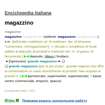
Enciclopedia Italiana
magazzino
magazzino
magazzino
/maga'dz:ino/
(settentr.
magazzeno
/maga'dz:eno/
)
s.m.
[dall'arabo
makhāzin
, pl. di
makhzan
, der. di
khazana
"conservare, immagazzinare"]
. —
[locale o complesso di locali
adibito al deposito di prodotti e materiali vari:
m. di grano, di
ferramenta
]
▶◀
deposito, (
disus.
) fondaco.
●
Espressioni:
grande magazzino
➨ ❑.
❑
grande magazzino
[per lo più al plur., grande negozio che offre
al consumatore un vasto assortimento di prodotti:
fare acquisti ai
grandi m.
]
▶◀
ipermercato,
supermarket
, supermercato.
‖
bazar
,
centro commerciale, emporio, spaccio.
Enciclopedia Italiana
.
2013
.
Игры ⚽
Поможем решить контрольную работу