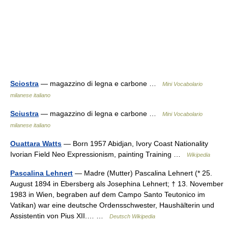
Sciostra
— magazzino di legna e carbone …
Mini Vocabolario
milanese italiano
Sciustra
— magazzino di legna e carbone …
Mini Vocabolario
milanese italiano
Ouattara Watts
— Born 1957 Abidjan, Ivory Coast Nationality
Ivorian Field Neo Expressionism, painting Training …
Wikipedia
Pascalina Lehnert
— Madre (Mutter) Pascalina Lehnert (* 25.
August 1894 in Ebersberg als Josephina Lehnert; † 13. November
1983 in Wien, begraben auf dem Campo Santo Teutonico im
Vatikan) war eine deutsche Ordensschwester, Haushälterin und
Assistentin von Pius XII.… …
Deutsch Wikipedia