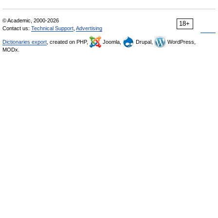
© Academic, 2000-2026
18+
Contact us:
Technical Support
,
Advertising
Dictionaries export
, created on PHP,
Joomla,
Drupal,
WordPress,
MODx.