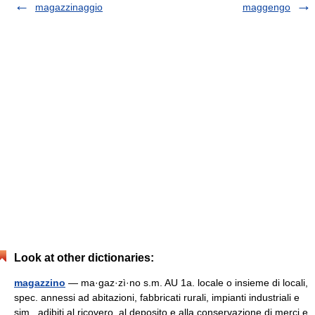
magazzinaggio
maggengo
Look at other dictionaries:
magazzino
— ma·gaz·zì·no s.m. AU 1a. locale o insieme di locali,
spec. annessi ad abitazioni, fabbricati rurali, impianti industriali e
sim., adibiti al ricovero, al deposito e alla conservazione di merci e