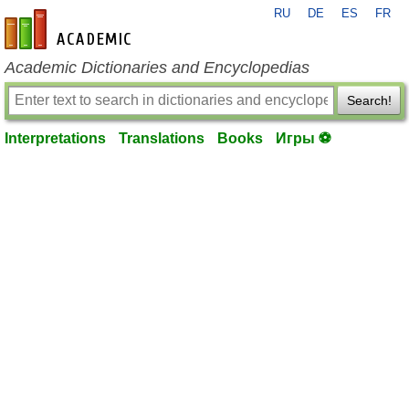
RU
DE
ES
FR
en-academic.com
Academic Dictionaries and Encyclopedias
Search!
Interpretations
Translations
Books
Игры ⚽